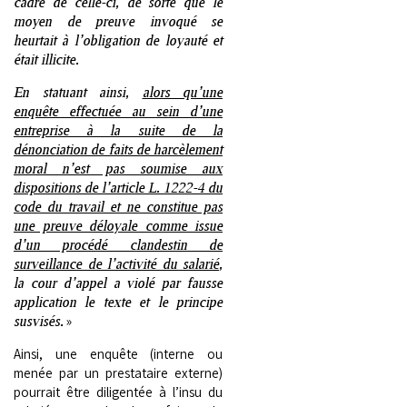
cadre de celle-ci, de sorte que le
moyen de preuve invoqué se
heurtait à l’obligation de loyauté et
était illicite.
En statuant ainsi,
alors qu’une
enquête effectuée au sein d’une
entreprise à la suite de la
dénonciation de faits de harcèlement
moral n’est pas soumise aux
dispositions de l’article L. 1222-4 du
code du travail et ne constitue pas
une preuve déloyale comme issue
d’un procédé clandestin de
surveillance de l’activité du salarié
,
la cour d’appel a violé par fausse
application le texte et le principe
susvisés.
»
Ainsi, une enquête (interne ou
menée par un prestataire externe)
pourrait être diligentée à l’insu du