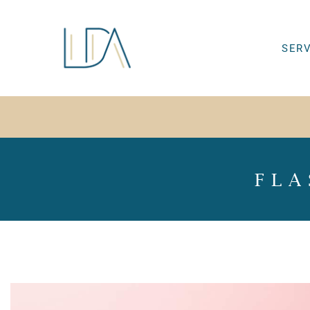
SER
FLA