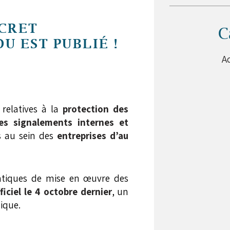
ÉCRET
C
U EST PUBLIÉ !
Ac
 relatives à la
protection des
des signalements
internes et
s au sein des
entreprises d’au
ratiques de mise en œuvre des
ficiel le 4 octobre dernie
r
, un
ique.