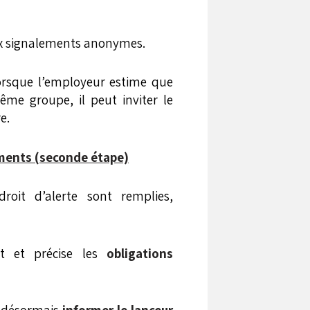
aux signalements anonymes.
orsque l’employeur estime que
me groupe, il peut inviter le
e.
ments (seconde étape)
roit d’alerte sont remplies,
nt et précise les
obligations
t désormais
informer le lanceur