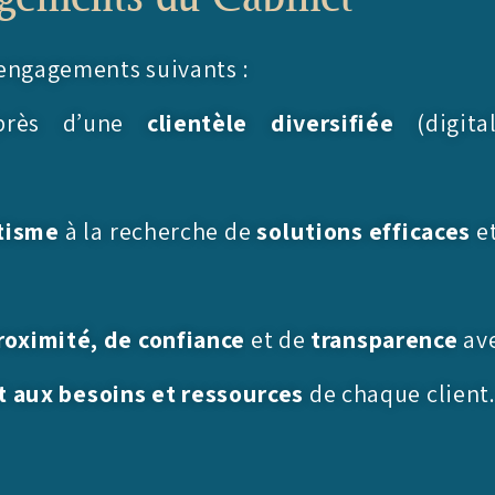
 engagements suivants :
près d’une
clientèle diversifiée
(digita
tisme
à la recherche de
solutions efficaces
et
roximité, de confiance
et de
transparence
ave
 aux besoins et ressources
de chaque client